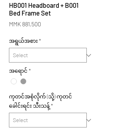
HB001 Headboard + B001
Bed Frame Set
Price
MMK 881,500
အရွယ်အစား
*
အရောင်
*
ကုတင်အစုံလိုက် (သို့) ကုတင်
ခေါင်းရင်း သီးသန့်
*