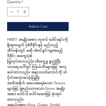
Quantity
*
Add to Cart
HB001 အမျိုးအစား ကုတင် ခေါင်းရင်းကို
ရိုးရာမပျက် ပုံစံဒီဇိုင်းနှင့် မည်သည့်
အိပ်ခန်းတွင် မဆို အံဝင်ခွင်ကျစေမည့်
ဒီဇိုင်း အကွေးပုံစံ
ပြုလုပ်ထားသည်။ ထိတွေ့မှု နူးညံ့ပြီး
သားရေ ပေါ်တွင် ကြယ်သီးများဖြင့် အလှ
ဆင်ထားသည်။ အနားသတ်ဘောင်ကို သံ
ပိုက်အလုံးအသုံးပြုပြီး
အထိအခိုက် အပေအရေခံသော Texture
များဖြင့် ဖွဲ့စည်းထားသော Epoxy အမျိုး
အစား ပေါင်ဒါ ပေါင်းဆေးဖြင့် ဖုံးအုပ်
ထားသည်။
အရွယ်အစား (King, Queen, Single)