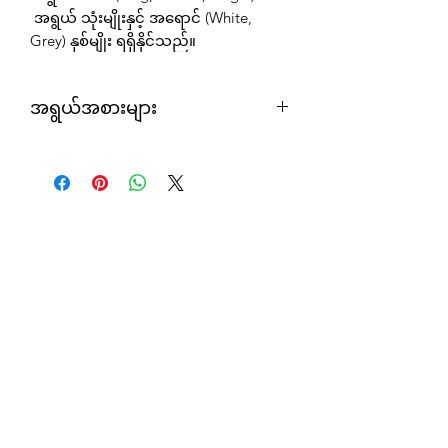
အရွယ် သုံးမျိုးနှင့် အရောင် (White,
Grey) နှစ်မျိုး ရရှိနိုင်သည်။
အရွယ်အစားများ
King Size (HB001DS Headboard +
B001DS Bed Frame)
79” L x 72” W x 45”/51” H
2005mm L x 1830mm W x 1145mm/
1295mm H
Queen Size (HB001MS Headboard +
B001MS Bed Frame)
79” L x 66” W x 45”/51” H
2005mm L x 1676mm W x 1145mm/
1295mm H
Single Size (HB001MS Headboard +
B001MS Bed Frame)