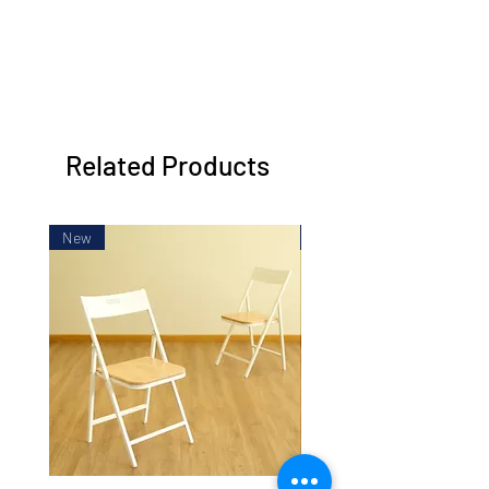
79” L x 42” W x 39”/45” H
2005mm L x 1070mm W x 990mm/
1140mm H
Related Products
New
New