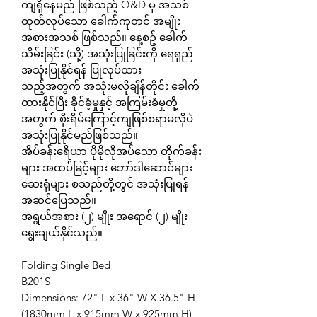
ကျရှိနေမည် ဖြစ်သည့် Q&D မှ အသစ်
ထုတ်လုပ်သော ခေါက်ကုတင် အမျိုး
အစားအသစ် ဖြစ်သည်။ နေ့စဥ် ခေါက်
သိမ်းခြင်း (သို့) အသုံးပြုခြင်းကို ရေရှည်
အသုံးပြုနိုင်ရန် ပြုလုပ်ထား
သည့်အတွက် အသုံးမလိုချိန်တိုင်း ခေါက်
ထားနိုင်ပြီး ခိုင်ခံ့မှုနှင့် အကြမ်းခံမှုတို့
အတွက် စိုးရိမ်ကြောင့်ကျဖြစ်စရာမလိုပဲ
အသုံးပြုနိုင်မည်ဖြစ်သည်။
အိပ်ခန်းဧရိယာ ပိုမိုလိုအပ်သော တိုက်ခန်း
များ အထပ်မြင့်များ ဘော်ဒါဆောင်များ
ဆေးရုံများ စသည်တို့တွင် အသုံးပြုရန်
အဆင်ပြေသည်။
အရွယ်အစား (၂) မျိုး အရောင် (၂) မျိုး
ရွေးချယ်နိုင်သည်။
Folding Single Bed
B201S
Dimensions: 72" L x 36" W X 36.5" H
(1830mm L x 915mm W x 925mm H)