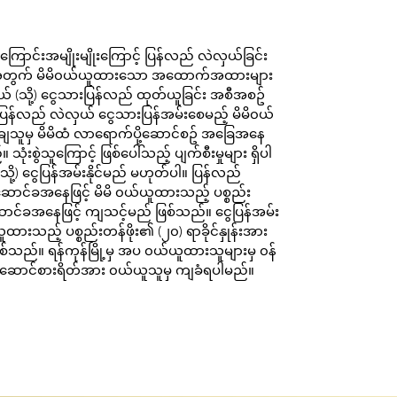
ာင်းအမျိုးမျိုးကြောင့် ပြန်လည် လဲလှယ်ခြင်း
ားအတွက် မိမိ၀ယ်ယူထားသော အထောက်အထားများ
် (သို့) ငွေသားပြန်လည် ထုတ်ယူခြင်း အစီအစဥ်
 ပြန်လည် လဲလှယ် ငွေသားပြန်အမ်းစေမည့် မိမိ၀ယ်
ျသူမှ မိမိထံ လာရောက်ပို့ဆောင်စဥ် အခြေအနေ
ုံးစွဲသူကြောင့် ဖြစ်ပေါ်သည့် ပျက်စီးမှုများ ရှိပါ
ု့) ငွေပြန်အမ်းနိုင်မည် မဟုတ်ပါ။ ပြန်လည်
ာင်ခအနေဖြင့် မိမိ ၀ယ်ယူထားသည့် ပစ္စည်း
်ဆောင်ခအနေဖြင့် ကျသင့်မည် ဖြစ်သည်။ ငွေပြန်အမ်း
ထားသည့် ပစ္စည်းတန်ဖိုး၏ (၂၀) ရာခိုင်နှုန်းအား
်သည်။ ရန်ကုန်မြို့မှ အပ ၀ယ်ယူထားသူများမှ ၀န်
ု့ဆောင်စားရိတ်အား ၀ယ်ယူသူမှ ကျခံရပါမည်။