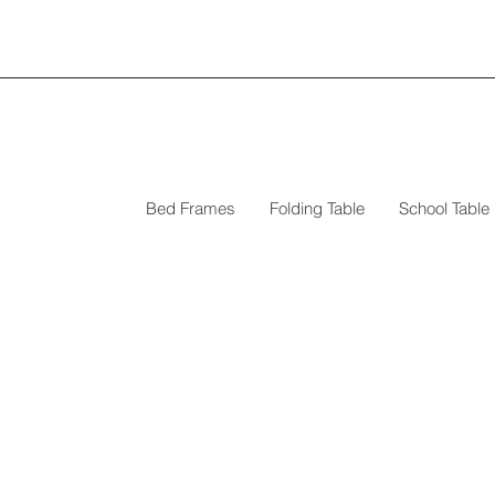
Bed Frames
Folding Table
School Table