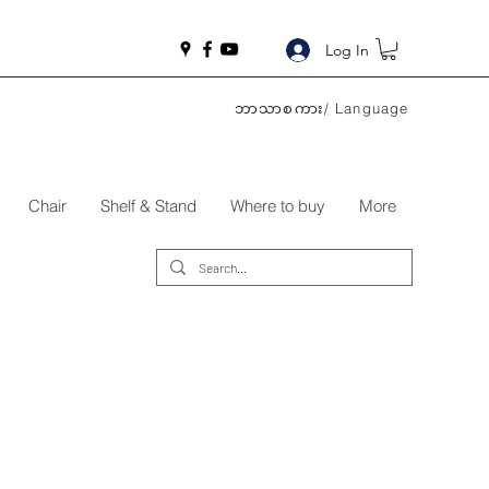
Log In
ဘာသာစကား/ Language
Chair
Shelf & Stand
Where to buy
More