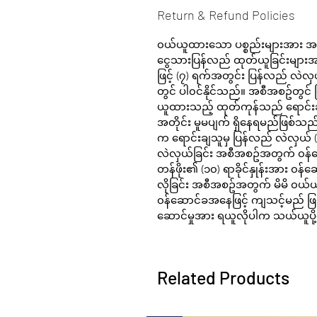
Return & Refund Policies
၀ယ်ယူထားသော ပစ္စည်းများအား အကြေ
ငွေသားပြန်လည် ထုတ်ယူခြင်းမျ
ဖြင့်
(
၇) ရက်အတွင်း ပြန်လည် လဲလှယ
တွင် ပါ၀င်နိုင်သည်။ အစီအစဥ်တွင်
ယူထားသည့် ထုတ်ကုန်သည် ‌ရောင်းခ
အတိုင်း မူမပျက် ရှိနေရမည်ဖြစ်သည်။ သ
က ရောင်းချသူမှ ပြန်လည် လဲလှယ် (သိ
လဲလှယ်ခြင်း အစီအစဥ်အတွက် ၀န်ဆေ
တန်ဖိုး၏ (၁၀) ရာခိုင်နှုန်းအား ၀န
လိုခြင်း အစီအစဥ်အတွက် မိမိ ၀ယ်ယူ
၀န်ဆောင်ခအနေဖြင့် ကျသင့်မည် ဖြစ
ဆောင်မှုအား ရယူလိုပါက သယ်ယူပိ
Related Products