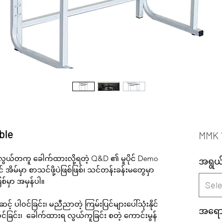
ble
MMK 
အလွယ်တကူ ခေါက်ထားလို့ရတဲ့
Q&D
၏ မူပိုင်
Demo
အရွယ
ိမ်မှာ စာသင်ဖို့ပဲဖြစ်ဖြစ်၊ သင်တန်းခန်းမတွေမှာ
ြစ်မှာ အမှန်ပါ။
Sele
 ပါ၀င်ခြင်း၊ မညီညာတဲ့ ကြမ်းပြင်များပေါ်သုံးနိုင်
အရော
ပါ၀င်ခြင်း၊ ခေါက်ထားရ လွယ်ကူခြင်း စတဲ့ ကောင်းမွန်