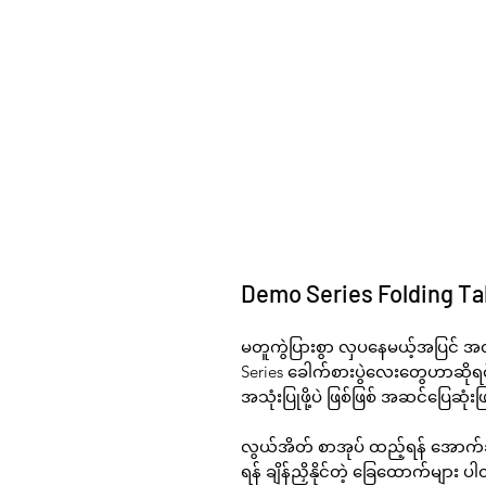
Demo Series Folding Ta
မတူကွဲပြားစွာ လှပနေမယ့်အပြင် 
Series
ခေါက်စားပွဲလေးတွေဟာဆိုရင် အ
အသုံးပြုဖို့ပဲ ဖြစ်ဖြစ် အဆင်ပြေဆုံးဖ
လွယ်အိတ် စာအုပ် ထည့်ရန် အောက်ဆင့်
ရန် ချိန်ညှိနိုင်တဲ့ ခြေထောက်များ 