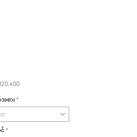
Price
120,400
်အစား
*
ct
င်
*