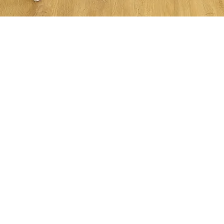
Quick View
Folding Tables
Others
Multi-Folding Table Original
Shelf & Stand
Multi-Folding Table Lite
School Table & Chair
Demo Series
Home