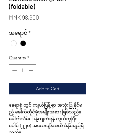
(foldable)
Price
MMK 98,900
အရောင်
*
Quantity
*
Add to Cart
နေရာစုံ တွင် ကျယ်ပြန့်စွာ အသုံးပြုနိုင်မ
ည့် ခေါက်ထိုင်ခုံအမျိုးအစား ဖြစ်သည်။
ခေါက်သိမ်း ဖြန့်ကျက်ရန် လွယ်ကူပြီး
ပေါင် (၂၂၀) အလေးချိန်အထိ ခံနိုင်ရည်ရှိ
သည်။