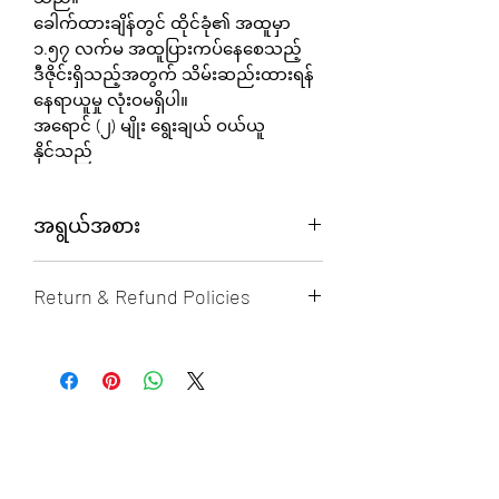
ခေါက်ထားချိန်တွင် ထိုင်ခုံ၏ အထူမှာ
၁.၅၇ လက်မ အထူပြားကပ်နေစေသည့်
ဒီဇိုင်းရှိသည့်အတွက် သိမ်းဆည်းထားရန်
နေရာယူမှု လုံးဝမရှိပါ။
အရောင် (၂) မျိုး ရွေးချယ် ဝယ်ယူ
နိုင်သည်
အရွယ်အစား
Lambda Chair Series
Return & Refund Policies
QFC21
18” L x 18” W x 33.5” H
၀ယ်ယူထားသော ပစ္စည်းများအား
450mm L x 450mm W x 850mm H
အကြောင်းအမျိုးမျိုးကြောင့် ပြန်လည်
လဲလှယ်ခြင်း ငွေသားပြန်လည် ထုတ်ယူ
ခြင်းများအတွက် မိမိ၀ယ်ယူထားသော
အထောက်အထားများဖြင့်
(
၇) ရက်
အတွင်း ပြန်လည် လဲလှယ် (သို့) ငွေသား
ပြန်လည် ထုတ်ယူခြင်း အစီအစဥ်တွင်