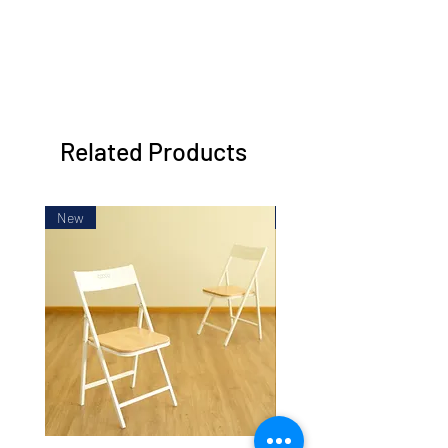
အခြေအနေအတိုင်း မူမပျက် ရှိနေရမည်
120mm H)
ဖြစ်သည်။ သုံးစွဲသူကြောင့် ဖြစ်ပေါ်သည့်
ပျက်စီးမှုများ ရှိပါက ရောင်းချသူမှ
QT-4824
ပြန်လည် လဲလှယ် (သို့) ငွေပြန်အမ်းနိုင်
ဖြန့်ထားစဥ် အရွယ်အစား - 48" L x 24"
မည် မဟုတ်ပါ။ ပြန်လည်လဲလှယ်ခြင်း အ
W x 30" H (1220mm L x 610mm W x
စီအစဥ်အတွက် ၀န်ဆောင်ခအနေဖြင့် မိမိ
760mm H)
၀ယ်ယူထားသည့် ပစ္စည်းတန်ဖိုး၏ (၁၀)
ခေါက်ထားစဥ် အရွယ်အစား - 48" L x
Related Products
ရာခိုင်နှုန်းအား ၀န်ဆောင်ခအနေဖြင့် ကျ
24" W x 5" H (1220mm L x 610mm W x
သင့်မည် ဖြစ်သည်။ ငွေပြန်အမ်းလိုခြင်း
120mm H)
အစီအစဥ်အတွက် မိမိ ၀ယ်ယူထားသည့်
New
New
ပစ္စည်းတန်ဖိုး၏ (၂၀) ရာခိုင်နှုန်းအား ၀န်
QT-4830
ဆောင်ခအနေဖြင့် ကျသင့်မည် ဖြစ်သည်။
ဖြန့်ထားစဥ် အရွယ်အစား - 48" L x 30"
ရန်ကုန်မြို့မှ အပ ၀ယ်ယူထားသူများမှ ၀န်
W x 30" H (1220mm L x 755mm W x
ဆောင်မှုအား ရယူလိုပါက သယ်ယူ
760mm H)
ပို့ဆောင်စားရိတ်အား ၀ယ်ယူသူမှ ကျခံရ
ခေါက်ထားစဥ် အရွယ်အစား - 48" L x
ပါမည်။
30" W x 5" H (1220mm L x 755mm W x
120mm H)
QT-6018
ဖြန့်ထားစဥ် အရွယ်အစား - 60" L x 18"