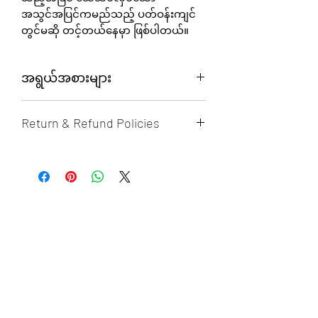
အသွင်အပြင်ကမည်သည့် ပတ်ဝန်းကျင်
တွင်မဆို တင့်တယ်နေမှာ ဖြစ်ပါတယ်။
အရွယ်အစားများ
QT-3624
Return & Refund Policies
ဖြန့်ထားစဥ် အရွယ်အစား - 36" L x 24"
W x 30" H (915mm L x 610mm W x
၀ယ်ယူထားသော ပစ္စည်းများအား
760mm H)
အကြောင်းအမျိုးမျိုးကြောင့် ပြန်လည်
ခေါက်ထားစဥ် အရွယ်အစား - 36" L x
လဲလှယ်ခြင်း ငွေသားပြန်လည် ထုတ်ယူ
24" W x 5" H (915mm L x 610mm W x
ခြင်းများအတွက် မိမိ၀ယ်ယူထားသော
120mm H)
အထောက်အထားများဖြင့် (၇) ရက်
အတွင်း ပြန်လည် လဲလှယ် (သို့) ငွေသား
QT-4818
ပြန်လည် ထုတ်ယူခြင်း အစီအစဥ်တွင်
ဖြန့်ထားစဥ် အရွယ်အစား - 48" L x 18"
ပါ၀င်နိုင်သည်။ အစီအစဥ်တွင် ပြန်လည်
W x 30" H (1220mm L x 450mm W x
လဲလှယ် ငွေသားပြန်အမ်းစေမည့် မိမိ၀ယ်
760mm H)
ယူထားသည့် ထုတ်ကုန်သည် ‌ရောင်းချသူ
ခေါက်ထားစဥ် အရွယ်အစား - 48" L x
မှ မိမိထံ လာရောက်ပို့ဆောင်စဥ်
18" W x 5" H (1220mm L x 450mm W x