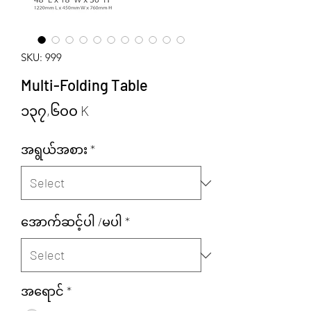
SKU: 999
Multi-Folding Table
Price
၁၃၇,၆၀၀ K
အရွယ်အစား
*
အောက်ဆင့်ပါ /မပါ
*
အရောင်
*