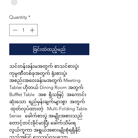
Quantity
*
ခြင်းထဲထည့်မည်
သင်တန်းခန်းမအတွက် စာသင်စားပွဲ၊
ကုမ္ပဏီတစ်ခုအတွက် ရုံးစားပွဲ၊
အစည်းအဝေးခန်းမအတွက် Meeting
Table၊ ဟိုတယ် Dining Room အတွက်
Bufffet Table အစ ရှိသဖြင့် အကောင်း
ဆုံးသော ရည်မှန်းချက်များစွာ အတွက်
ထုတ်လုပ်ထားတဲ့ Multi-Folding Table
Series ခေါက်စားပွဲ အမျိုးအစားသည်
တောင့်တင်းခိုင်မာပြီး ခေါက်သိမ်းရ
လွယ်ကူကာ အရွယ်အစားမျိုးစုံရရှိနိုင်
သည့်အပြင် သေသပ်လှပသော