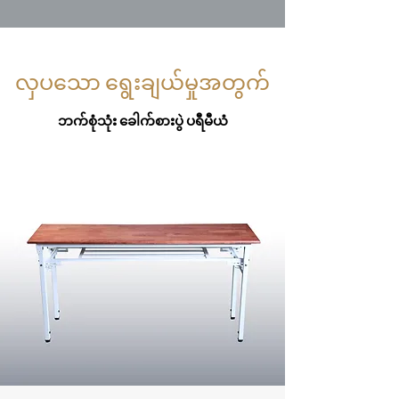
လှပသော ရွေးချယ်မှုအတွက်
ဘက်စုံသုံး ခေါက်စားပွဲ ပရီမီယံ