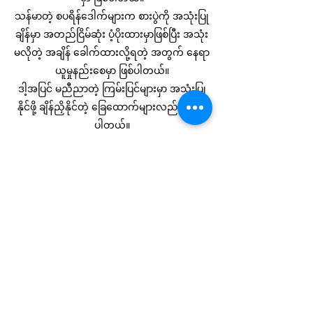
သန်မာတဲ့ စပရိန်ဒေါက်များက စားပွဲကို အသုံးပြု
ချိန်မှာ အတည်ငြိမ်ဆုံး ပံ့ပိုးထားမှာဖြစ်ပြီး အသုံး
မလိုတဲ့ အချိန် ခေါက်ထားလို့ရတဲ့ အတွက် နေရာ
ယူမှုနည်းစေမှာ ဖြစ်ပါတယ်။
ဒါ့အပြင် မညီညာတဲ့ ကြမ်းပြင်များမှာ အသုံးပြု
နိုင်ဖို့ ချိန်ညှိနိုင်တဲ့ ခြေထောက်များလည်း ပါ၀င်
ပါတယ်။
အရွယ်အစား (၂) မျိုးနှင့် အရောင် Marple,
Cherry, Walnut (၃) မျိုး ရွေးချယ် နိုင်ပါတယ်။
၀ယ်ယူမည်
လေ့လာ ၀ယ်ယူပါ
ကုတင်များ
ကုတင် ဖရိန်နှင့် ခေါင်းရင်း
နှစ်ထပ်ကုတင်များ