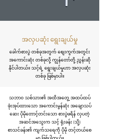
အလှပဆုံး ရွေးချယ်မှု
ခေါက်စားပွဲ တစ်ခုအတွက် စျေးကွက်အတွင်း
အကောင်းဆုံး တစ်ခုလို့ ကျွန်တော်တို့ ညွှန်းဆို
နိုင်ပါတယ်။ သင့်ရဲ့ ရွေးချယ်မှုဟာ အလှပဆုံး
တစ်ခု ဖြစ်မှာပါ။
သဘာ၀ သစ်သား၏ အထိအတွေ့ အထပ်ထပ်
ဖုံးအုပ်ထားသော အကောင်းမွန်ဆုံး အချောသပ်
ဆေး ပိုမိုတောင့်တင်းသော စားပွဲဖရိန် လှပတဲ့
အဆင်အသွေးက သင့် ရုံးခန်း (သို့)
စာသင်ခန်း၏ ကျက်သရေကို ပိုမို တင့်တယ်စေ
မှာ ဖြစ်ပါတယ်။