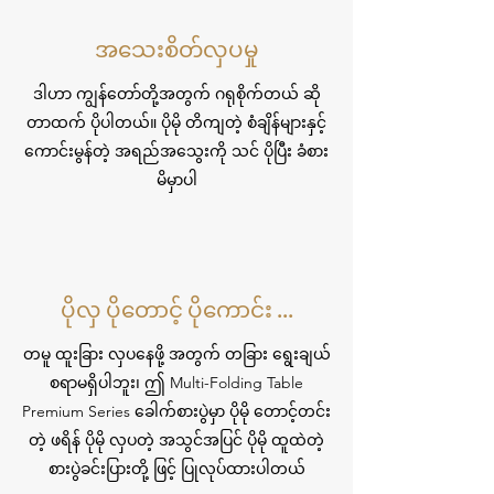
အသေးစိတ်လှပမှု
ဒါဟာ ကျွန်တော်တို့အတွက် ဂရုစိုက်တယ် ဆို
တာထက် ပိုပါတယ်။ ပိုမို တိကျတဲ့ စံချိန်များနှင့်
ကောင်းမွန်တဲ့ အရည်အသွေးကို သင် ပိုပြီး ခံစား
မိမှာပါ
ပိုလှ ပိုတောင့် ပိုကောင်း ...
တမူ ထူးခြား လှပနေဖို့ အတွက် တခြား ရွေးချယ်
စရာမရှိပါဘူး၊ ဤ Multi-Folding Table
Premium Series ခေါက်စားပွဲမှာ ပိုမို တောင့်တင်း
တဲ့ ဖရိန် ပိုမို လှပတဲ့ အသွင်အပြင် ပိုမို ထူထဲတဲ့
စားပွဲခင်းပြားတို့ ဖြင့် ပြုလုပ်ထားပါတယ်