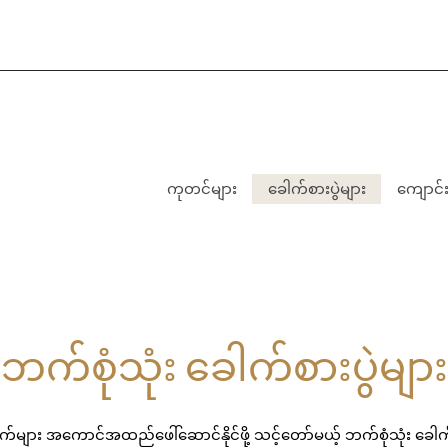
ကုတင်များ
ခေါက်စားပွဲများ
ကျောင်းစာ
ဘက်စုံသုံး ခေါက်စားပွဲများ
များ အကောင်အထည်ဖေါ်ဆောင်နိုင်ဖို့ သင့်တော်မယ့် ဘက်စုံသုံး ခေါက်စ