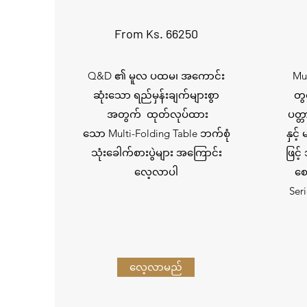
From Ks. 66250
Q&D ၏ မူလ ပထမ၊ အကောင်း
Mul
ဆုံးသော ရည်မှန်းချက်များစွာ
တွ
အတွက် ထုတ်လုပ်ထား
ပတ္တ
သော Multi-Folding Table ဘက်စုံ
နှင့
သုံးခေါက်စားပွဲများ အကြောင်း
ဖြင့်
လေ့လာပါ
စေ
Seri
လေ့လာမည်