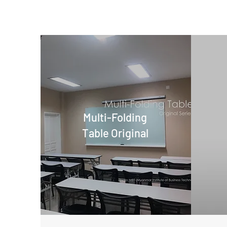
Multi-Folding
Table Original