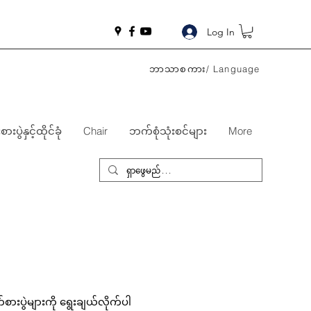
Log In
ဘာသာစကား/ Language
းပွဲနှင့်ထိုင်ခုံ
Chair
ဘက်စုံသုံးစင်များ
More
ားပွဲများကို ရွေးချယ်လိုက်ပါ