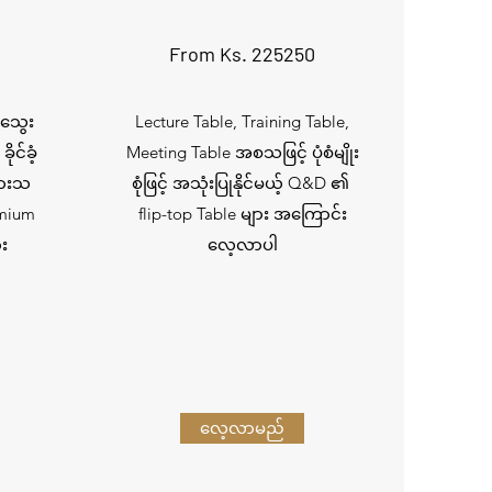
From Ks. 225250
သွေး
Lecture Table, Training Table,
င်ခံ့
Meeting Table အစသဖြင့် ပုံစံမျိုး
းထားသ
စုံဖြင့် အသုံးပြုနိုင်မယ့် Q&D ၏
emium
flip-top Table များ အကြောင်း
ား
လေ့လာပါ
လေ့လာမည်