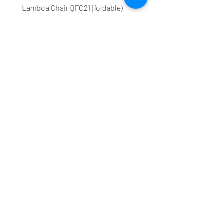
Lambda Chair QFC21 (foldable)
Lambda Chair QFC11 (fold
Price
Price
၉၈,၉၀၀ K
၇၃,၁၀၀ K
လေ့လာ ၀ယ်ယူပါ
ကုတင်များ
ကုတင် ဖရိန်နှင့် ခေါင်းရင်း
နှစ်ထပ်ကုတင်များ
လုပ်ငန်းသုံး ကုတင်များ
ခေါက်စားပွဲများ
Multi-Folding Table Original
Multi-Folding Table Lite
Demo Series ခေါက်စားပွဲ
ဘက်စုံသုံးစင်များ
ကျောင်းစားပွဲ ထိုင်ခုံများ
မူလ