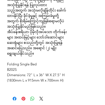
အသုံးပြုနိုင်ရန် ပြုလုပ်ထား
သည့်အတွက် အသုံးမလိုချိန်တိုင်း ခေါက်
ထားနိုင်ပြီး ခိုင်ခံ့မှုနှင့် အကြမ်းခံမှုတို့
အတွက် စိုးရိမ်ကြောင့်ကျဖြစ်စရာမလိုပဲ
အသုံးပြုနိုင်မည်ဖြစ်သည်။
အိပ်ခန်းဧရိယာ ပိုမိုလိုအပ်သော တိုက်ခန်း
များ အထပ်မြင့်များ ဘော်ဒါဆောင်များ
ဆေးရုံများ စသည်တို့တွင် အသုံးပြုရန်
အဆင်ပြေသည်။ အရောင် (၂) မျိုး
ရွေးချယ်နိုင်သည်။
Folding Single Bed
B202S
Dimensions: 72" L x 36" W X 27.5" H
(1830mm L x 915mm W x 700mm H)