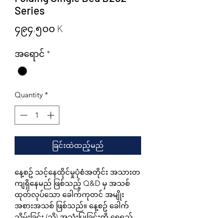
Series
Price
၄၉၄,၅၀၀ K
အရောင်
*
Quantity
*
ခြင်းထဲထည့်မည်
နေ့စဥ် သင့်နေထိုင်မှုပုံစံအတိုင်း အသားတ
ကျရှိနေမည် ဖြစ်သည့် Q&D မှ အသစ်
ထုတ်လုပ်သော ခေါက်ကုတင် အမျိုး
အစားအသစ် ဖြစ်သည်။ နေ့စဥ် ခေါက်
သိမ်းခြင်း (သို့) အသုံးပြုခြင်းကို ရေရှည်